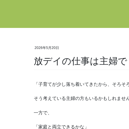
コ
ナ
ン
ビ
テ
ゲ
ン
ー
ツ
シ
へ
ョ
ス
ン
2026年5月20日
キ
に
放デイの仕事は主婦で
ッ
移
プ
動
「子育てが少し落ち着いてきたから、そろそ
そう考えている主婦の方もいるかもしれませ
一方で、
「家庭と両立できるかな」